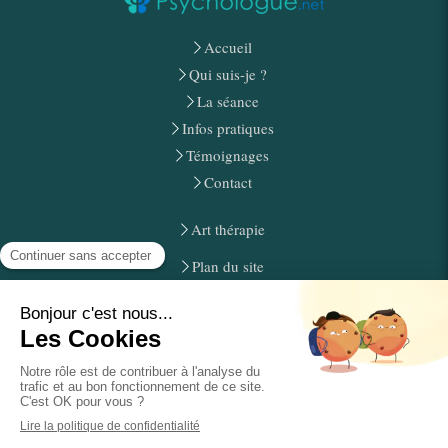
Accueil
Qui suis-je ?
La séance
Infos pratiques
Témoignages
Contact
Art thérapie
Plan du site
Mentions légales
Mérignac,Pessac, Talence, Bègles, Villenave-d'Ornon, Floirac,
Gradignan, Le Bouscat, Cenon, Lormont.